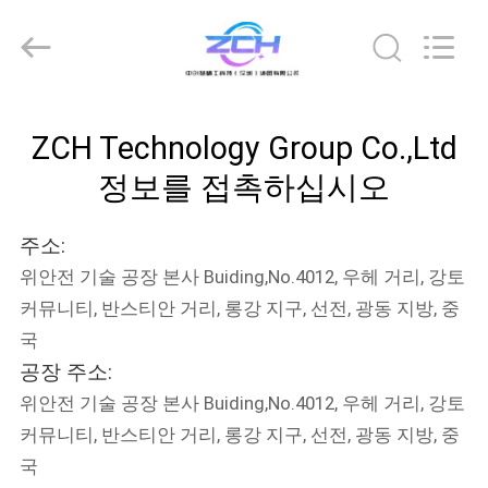
품
질
천
장
은
패
널
집
등
을
ZCH Technology Group Co.,Ltd
이
끌
었
정보를 접촉하십시오
제
습
니
다
품
협
주소:
력
업
위안전 기술 공장 본사 Buiding,No.4012, 우헤 거리, 강토
체.
Copyright
우
커뮤니티, 반스티안 거리, 롱강 지구, 선전, 광동 지방, 중
©
2020
국
-
리
2024
ceilingledpanellights.com.
공장 주소:
All
에
Rights
위안전 기술 공장 본사 Buiding,No.4012, 우헤 거리, 강토
Reserved.
커뮤니티, 반스티안 거리, 롱강 지구, 선전, 광동 지방, 중
대
국