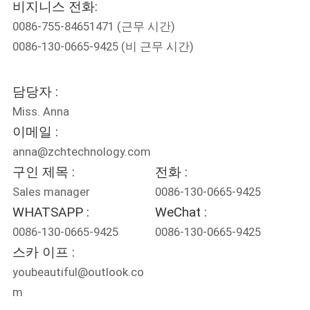
하
비지니스 전화:
여
0086-755-84651471
(근무 시간)
0086-130-0665-9425
(비 근무 시간)
공
담당자 :
장
Miss. Anna
여
이메일 :
anna@zchtechnology.com
행
구인 제목 :
전화 :
Sales manager
0086-130-0665-9425
품
WHATSAPP :
WeChat :
질
0086-130-0665-9425
0086-130-0665-9425
스카 이프 :
관
youbeautiful@outlook.co
리
m