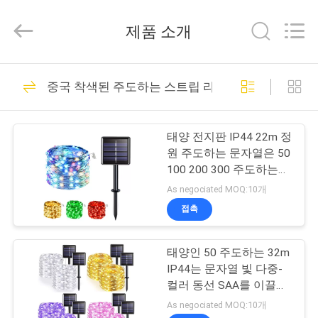
품
질
천
제품 소개
장
은
패
널
집
47
등
을
중국 착색된 주도하는 스트립 라이트
천장은 패널등을 이
이
끌
었
제
습
끌었습니다
니
태양 전지판 IP44 22m 정
다
품
원 주도하는 문자열은 50
협
력
100 200 300 주도하는
업
체.
로에스를 밝힙니다
As negociated MOQ:10개
Copyright
우
©
접촉
2020
-
35
리
2024
ceilingledpanellights.com.
극단적 어슴푸레한
All
태양인 50 주도하는 32m
에
Rights
Reserved.
IP44는 문자열 빛 다중-
주도하는 패널등
대
컬러 동선 SAA를 이끌었
습니다
As negociated MOQ:10개