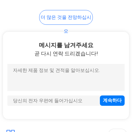
18
더 많은 것을 전망하십시
오일프리 공기 프라
오
이팬
메시지를 남겨주세요
곧 다시 연락 드리겠습니다!
16
플러시 마운트 천정
선풍기 빛