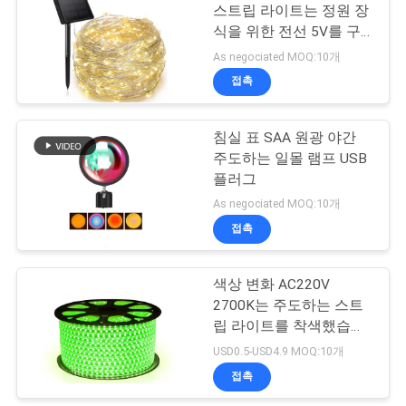
스트립 라이트는 정원 장
SHOPPING
식을 위한 전선 5V를 구
14
리도금합니다
As negociated MOQ:10개
ON-
UVC 스터일기즈링
접촉
LINE
램프
침실 표 SAA 원광 야간
주도하는 일몰 램프 USB
플러그
As negociated MOQ:10개
접촉
59
색상 변화 AC220V
전기 기초 선풍기
2700K는 주도하는 스트
립 라이트를 착색했습니
다
USD0.5-USD4.9 MOQ:10개
접촉