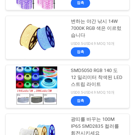
하
접촉
여
변하는 야간 낚시 14W
32
7000K RGB 색은 이르렀
공
작은 주도하는 패널
습니다
장
USD0.5-USD4.9 MOQ:10개
등
접촉
여
행
SMD5050 RGB 140 도
12 밀리미터 착색된 LED
스트립 라이트
품
106
USD0.5-USD4.9 MOQ:10개
질
접촉
옥외 LED 가로등
관
광띠를 바꾸는 100M
리
IP65 SMD2835 컬러를
회전시키세요