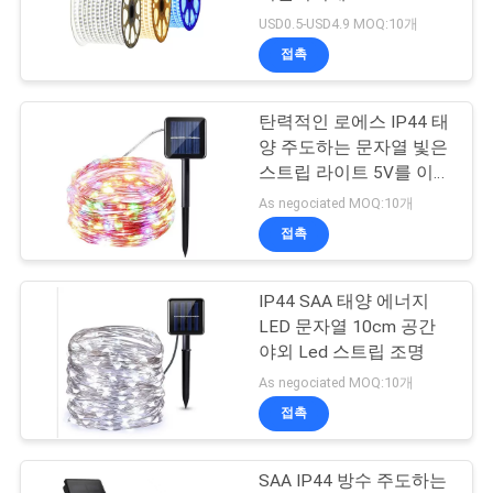
USD0.5-USD4.9 MOQ:10개
연
접촉
22
락
착색된 주도하는 스
탄력적인 로에스 IP44 태
주
양 주도하는 문자열 빛은
트립 라이트
세
스트립 라이트 5V를 이끌
었습니다
As negociated MOQ:10개
요
접촉
뉴
IP44 SAA 태양 에너지
21
LED 문자열 10cm 공간
스
산업적 높은 만 LED
야외 Led 스트립 조명
As negociated MOQ:10개
라이트
경
접촉
우
SAA IP44 방수 주도하는