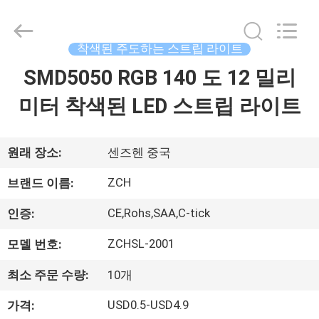
다
supplier.
Copyright
©
착색된 주도하는 스트립 라이트
2020
-
2026
SMD5050 RGB 140 도 12 밀리
집
ZCH
Technology
Group
미터 착색된 LED 스트립 라이트
Co.,Ltd.
All
제
Rights
Reserved.
품
원래 장소:
센즈헨 중국
ZCH
브랜드 이름:
우
CE,Rohs,SAA,C-tick
인증:
리
ZCHSL-2001
모델 번호:
에
최소 주문 수량:
10개
대
USD0.5-USD4.9
가격: