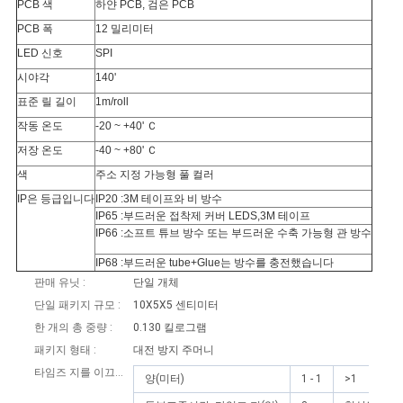
PCB 색
하얀 PCB, 검은 PCB
PCB 폭
12 밀리미터
LED 신호
SPI
시야각
140'
표준 릴 길이
1m/roll
작동 온도
-20 ~ +40' Ｃ
저장 온도
-40 ~ +80' Ｃ
색
주소 지정 가능형 풀 컬러
IP은 등급입니다
IP20 :3M 테이프와 비 방수
IP65 :부드러운 접착제 커버 LEDS,3M 테이프
IP66 :소프트 튜브 방수 또는 부드러운 수축 가능형 관 방수
IP68 :부드러운 tube+Glue는 방수를 충전했습니다
판매 유닛 :
단일 개체
단일 패키지 규모 :
10X5X5 센티미터
한 개의 총 중량 :
0.130 킬로그램
패키지 형태 :
대전 방지 주머니
타임즈 지를 이끄세요 :
양(미터)
1 - 1
>1