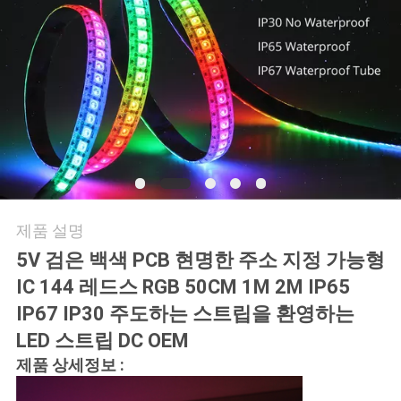
연
락
주
세
요
제품 설명
뉴
5V 검은 백색 PCB 현명한 주소 지정 가능형
스
IC 144 레드스 RGB 50CM 1M 2M IP65
IP67 IP30 주도하는 스트립을 환영하는
경
LED 스트립 DC OEM
제품 상세정보 :
우