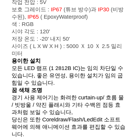
작업 전압 : 5V
보호 그레이드 :
IP67
(튜브 방수)과
IP30
(비방
수된),
IP65
( EpoxyWaterproof)
색 : RGB
시야 각도 : 120'
저장 온도 : -20' 내지 50'
사이즈 ( L X W X H ) : 5000 Ｘ 10 Ｘ 2.5 밀리
미터
용이한 설치
모든 LED 램프 (1 2812B IC)는 임의 차단일 수
있습니다, 좋은 유연성, 용이한 설치가 임의 굽
힘일 수 있습니다.
꿈 색채 조명
경기 사용 제어기는 화려한 curtain-up/ 흐름 물
/ 빗방울 / 약진 플래시와 기타 수백읜 점등 효
과처럼 보일 수 있습니다,
당신은 또한 Coreldraw/Flash/LedEdit 소프트
웨어에 의해 애니메이션 효과를 편집할 수 있습
니다.