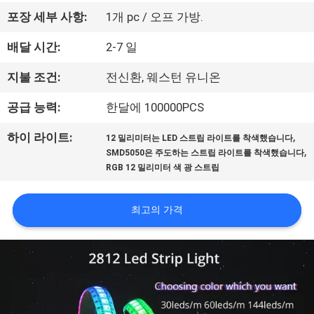
하
포장 세부 사항:
1개 pc / 오프 가방.
여
배달 시간:
2-7 일
공
지불 조건:
전신환, 웨스턴 유니온
장
공급 능력:
한달에 100000PCS
여
,
하이 라이트:
12 밀리미터는 LED 스트립 라이트를 착색했습니다
,
SMD5050은 주도하는 스트립 라이트를 착색했습니다
행
RGB 12 밀리미터 색 광 스트립
품
최고의 가격
질
관
리