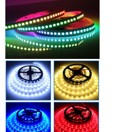
SHOPPING
ON-
LINE
사
이
트
맵
PRIVACY
POLICY