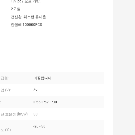
1개 pc / 오프 가방.
2-7 일
전신환, 웨스턴 유니온
한달에 100000PCS
공급원:
이끌립니다
 (V):
5v
:
IP65 IP67 IP30
난 효율성 (lm/w):
80
-20 - 50
도 (℃):