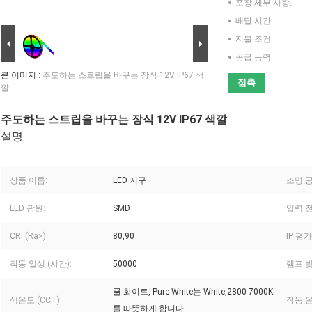
포장 세부 사항:
배달 시간:
지불 조건:
공급 능력:
큰 이미지 :
주도하는 스트립을 바꾸는 장식 12V IP67 색
접촉
깔
주도하는 스트립을 바꾸는 장식 12V IP67 색깔
설명
상품 이름:
LED 지구
조명 
LED 광원:
SMD
입력 전압
CRI (Ra>):
80,90
IP 평가
작동 일생 (시간):
50000
램프 빛
쿨 화이트, Pure White는 White,2800-7000K
색온도 (CCT):
작동 온
를 따뜻하게 합니다