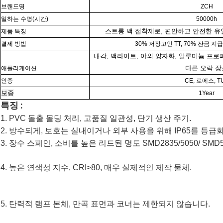
브랜드명
ZCH
일하는 수명(시간)
50000h
스트롱 백 접착제로, 편안하고 안전한 유
제품 특징
결제 방법
30% 저장고인 TT, 70% 잔금 지
내각, 백라이트, 야외 양자화, 알루미늄 프로파
다른 오락 장
애플리케이션
인증
CE, 로에스, T
보증
1Year
특징 :
1. PVC 돌출 몰딩 처리, 고품질 일관성, 단기 생산 주기.
2. 방수되게, 보호는 실내이거나 외부 사용을 위해 IP65를 등급
3. 장수 스페인, 소비를 
높은 리드된 명도 SMD2835/5050/ SMD5
4. 
높은 연색성 지수, CRI>80, 매우 실제적인 제작 물체.
5. 탄력적 램프 본체, 만곡 표면과 코너는 제한되지 않습니다.