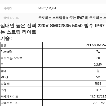
사이즈:
50 cm,1M,2M
주도하는 스트립을 바꾸는 IP67 색
주도하는 스
하이 라이트:
,
실내인 높은 전력 220V SMD2835 5050 방수 IP6
는 스트립 라이트
기술 :
모델
ZCH5050-12V-
Power/M
7w
주도하는 pcs/M
30
폭
10MM
철
홀더
MOQ
5M
RGB
방출 색
구리
2OZ
패키지 사이즈
43.5*32*23.
일하는 온도(C)
-20' - +50'