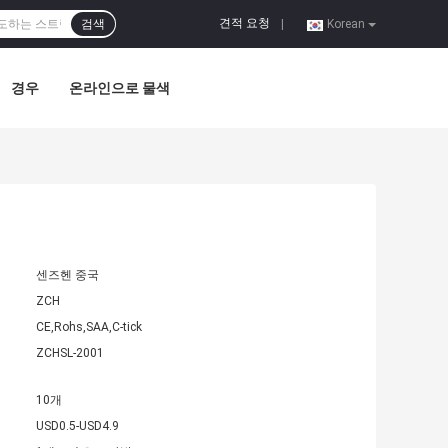
견적 요청
검색
|
Korean
경우
온라인으로 물색
센즈헨 중국
ZCH
CE,Rohs,SAA,C-tick
ZCHSL-2001
10개
USD0.5-USD4.9