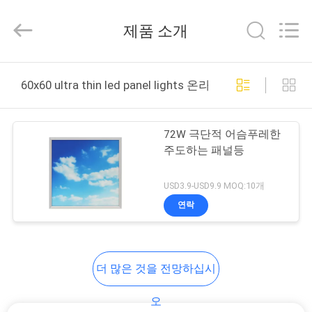
다
supplier.
제품 소개
Copyright
©
2020
-
2026
집
ZCH
Technology
60x60 ultra thin led panel lights 온라인 제조
Group
Co.,Ltd.
All
제
Rights
Reserved.
72W 극단적 어슴푸레한
품
주도하는 패널등
USD3.9-USD9.9 MOQ:10개
우
연락
리
에
더 많은 것을 전망하십시
대
오