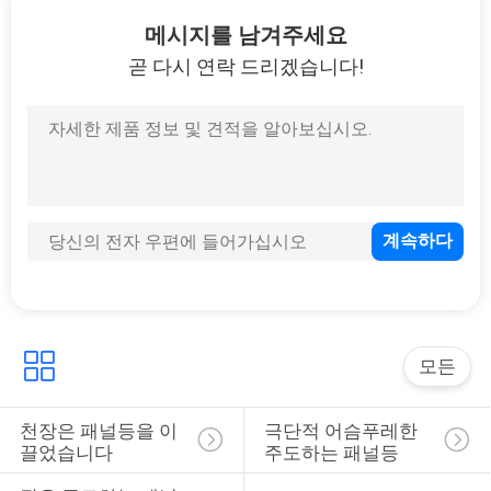
하
메시지를 남겨주세요
여
곧 다시 연락 드리겠습니다!
공
장
여
행
품
질
모든
관
천장은 패널등을 이
극단적 어슴푸레한 
끌었습니다
주도하는 패널등
리