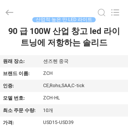
품
질
천
장
은
산업적 높은 만 LED 라이트
패
널
90 급 100W 산업 창고 led 라이
집
등
을
이
트닝에 저항하는 솔리드
끌
었
제
습
니
다
품
원래 장소:
센즈헨 중국
supplier.
Copyright
©
ZCH
2020
브랜드 이름:
-
우
2025
ZCH
CE,Rohs,SAA,C-tick
인증:
Technology
리
Group
Co.,Ltd.
ZCH-HL
모델 번호:
All
에
Rights
Reserved.
최소 주문 수량:
10개
대
USD15-USD39
가격: