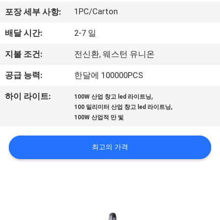
하
1PC/Carton
포장 세부 사항:
여
배달 시간:
2-7 일
공
지불 조건:
전신환, 웨스턴 유니온
장
공급 능력:
한달에 100000PCS
여
,
하이 라이트:
100W 산업 창고 led 라이트닝
,
100 밀리미터 산업 창고 led 라이트닝
행
100W 산업적 만 빛
품
최고의 가격
질
관
리